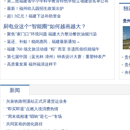
第二批福建省中小学科学教育特色学校立项建设名单公布
独
最新！福州幼儿园招生政策出炉
超1.3亿元！福建下达补助资金
贵
厨电业这个“智能圈”如何越画越大？
聚焦“家门口”环境问题 福建大力整治餐饮油烟污染
返还、补贴！稳岗惠民，福建最新通知→
福建 760 场文旅活动接 “粽” 而至 非遗民俗织就端午
第七届中国（蓝光杯·漳州）钟表设计大赛：重塑钟表产
贵
高质量发展 福州福清这样干
贵
央
新闻
兴泉铁路明溪站正式开通货运业务
“即买即退”点燃入境消费热情
“周末戏相逢”唱响“迎七一”专场
共同富裕的德化路径