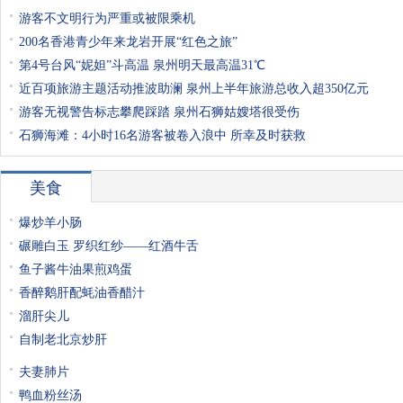
游客不文明行为严重或被限乘机
200名香港青少年来龙岩开展“红色之旅”
第4号台风“妮妲”斗高温 泉州明天最高温31℃
近百项旅游主题活动推波助澜 泉州上半年旅游总收入超350亿元
游客无视警告标志攀爬踩踏 泉州石狮姑嫂塔很受伤
石狮海滩：4小时16名游客被卷入浪中 所幸及时获救
美食
爆炒羊小肠
碾雕白玉 罗织红纱——红酒牛舌
鱼子酱牛油果煎鸡蛋
香醉鹅肝配蚝油香醋汁
溜肝尖儿
自制老北京炒肝
夫妻肺片
鸭血粉丝汤