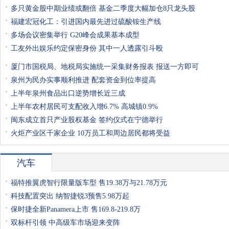
多只黄金股中期业绩或翻倍 基金二季度大幅加仓8只龙头股
福建宏冠化工：引进国内最先进过硫酸铵生产线
多场会议密集举行 G20峰会成果基本成型
工友外出娱乐约定保密身份 其中一人透露引斗殴
厦门市国税局、地税局实施统一采集财务报表 报送一方即可
泉州为民办实事顺利推进 配套资金到位率提高
上半年泉州食品出口逆势增长近三成
上半年农村居民可支配收入增6.7% 高城镇0.9%
闽东成立首只产业股权基金 签约仪式在宁德举行
火炬产业区千家企业 10万员工和周边居民都将受益
汽车
福特推翼虎智行限量版车型 售19.38万与21.78万元
科技配置突出 纳智捷锐3预售5.98万起
保时捷全新Panamera上市 售169.8-219.8万
双标杆引领 中高级车市场迎来变阵