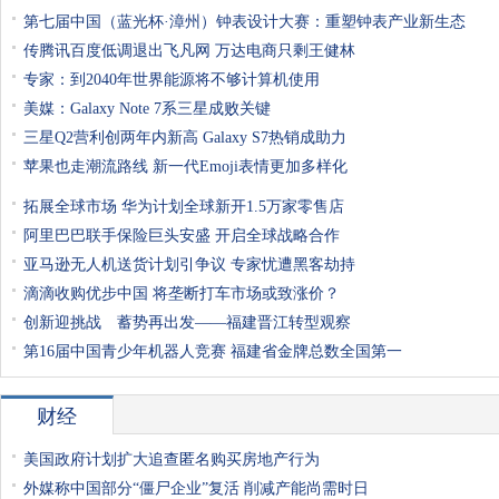
第七届中国（蓝光杯·漳州）钟表设计大赛：重塑钟表产业新生态
传腾讯百度低调退出飞凡网 万达电商只剩王健林
专家：到2040年世界能源将不够计算机使用
美媒：Galaxy Note 7系三星成败关键
三星Q2营利创两年内新高 Galaxy S7热销成助力
苹果也走潮流路线 新一代Emoji表情更加多样化
拓展全球市场 华为计划全球新开1.5万家零售店
阿里巴巴联手保险巨头安盛 开启全球战略合作
亚马逊无人机送货计划引争议 专家忧遭黑客劫持
滴滴收购优步中国 将垄断打车市场或致涨价？
创新迎挑战 蓄势再出发——福建晋江转型观察
第16届中国青少年机器人竞赛 福建省金牌总数全国第一
财经
美国政府计划扩大追查匿名购买房地产行为
外媒称中国部分“僵尸企业”复活 削减产能尚需时日