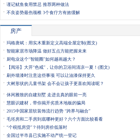
谨记鱿鱼食用禁忌 推荐两种做法
不良姿势最伤颈椎 3个食疗方有效缓解
房产
玛格唐斌：用实木重新定义高端全屋定制(图文)
智能家居市场降温 做好五点方能把握未来
厨电业这个“智能圈”如何越画越大？
【阅浴】大开“色戒”，让你的卫浴间清凉一夏！(图文)
刷外墙漆时注意这些事项 可以让油漆保持更久
大树形状的儿童书架 会不会让孩子更喜欢阅读呢？
休闲雅致的自建别墅 走进去真的眼前一亮
慧眼识建材，带你揭开劣质木地板的骗局
2015中国家居软装饰流行趋势 “跨界与融合”
毛坯房和二手房到底哪种更好？六个方面比较看看
“个税抵房贷”？待到房价低落时
全国过半市县已实施不动产统一登记