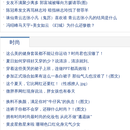
女友不满聚少离多 郭富城被曝向方媛请罪(图)
陈冠希发文再骂林志玲 暗指林志玲找了替罪羊
诛仙青云志张小凡（鬼厉）喜欢谁 青云志张小凡的结局是什么
冯绍峰马天宇+美女如云 《幻城》为什么还惨败？
时尚
这么美的健身套装都不能让你运动？时尚君也没辙了！
夏日如何穿得好又穿的少？说清凉，清凉就到。
穿着这些美哭的裙子上班，连做PPT都高效啦！
参加正式场合如果有这么一条白裙子 那仙气儿也没谁了！(图文)
这个夏天，它比网红还要红！（性感撩人.jpg）
微胖界网红现身说法，胖女孩也有春天
换料不换颜，满足你对“牛仔风”的执念！(图文)
连裤子你都不会穿，还聊什么时尚？！(图文)
拥有时尚时尚最时尚的化妆包 从此不做“邋遢妹”
黄皮星救星来啦 珊瑚色口红化身元气少女