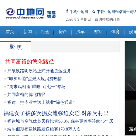
手机中地网
下载中地网到桌面一键
2026-8-9 星期日 请调整您的计算
机日期!
首页
新闻
社会
房产
汽车
财经
体育
娱
聚 焦
共同富裕的德化路径
兴泉铁路明溪站正式开通货运业务
“即买即退”点燃入境消费热情
“周末戏相逢”唱响“迎七一”专场
共同富裕的德化路径
福建：把毕业生送上就业“绿色通道”
福建女子被多次拐卖遭强迫卖淫 对象为村里
福建城市空气优良天数比例98.3% 森林覆盖率连续46年居
端午假期福建铁路发送旅客170.8万人次
瑞