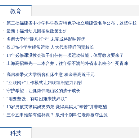
教育
第二批福建省中小学科学教育特色学校立项建设名单公布，这些学校
最新！福州幼儿园招生政策出炉
多所大学推“跑步打卡” 未完成将影响评优
仅17%小学生经常运动 人大代表呼吁问责校长
14年必修课没教会孩子们任何一项运动技能，体育教改要来了
上海高招率先一二本合并，往年招不满的外省市名校今年受青睐
高房租带火大学宿舍租床生意 租金最高近千元
“互联网+”工作模式让妇联组织魅力四射
守护希望，让健康伴随山区的孩子成长
“咱要坚强，有啥困难来找妇联”
10岁男孩哭求妈妈扔弟弟 觉得妈妈太“辛苦”并非吃醋
三令五申难禁有偿补课？ 泉州个别科任老师抢夺生源
科技