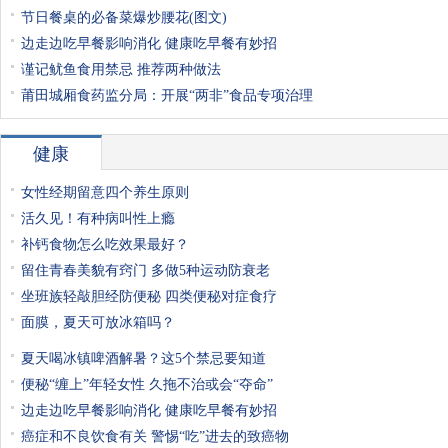
节日餐桌的必备菜爆炒腰花(图文)
边走边吃早餐影响消化 健康吃早餐有妙招
谨记鱿鱼食用禁忌 推荐两种做法
莆田城厢食药监分局：开展“两非”食品专项治理
健康
女性经期留意四个养生原则
活久见！有种病叫性上瘾
补钙食物怎么吃效果最好？
留住青春美貌有窍门 多做5种运动防衰老
坐班族轻敲胆经防便秘 四类便秘对症食疗
面膜，夏天可放冰箱吗？
夏天喝冰镇啤酒解暑？这5个禁忌要知道
便秘“缠上”年轻女性 久拖不治或会“夺命”
边走边吃早餐影响消化 健康吃早餐有妙招
癌症和不良饮食有关 警惕“吃”进去的致癌物