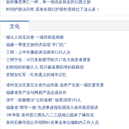
如何像歪果仁一样，来一场说走就走的公路之旅
时间护肤法问世 原来在我们护肤时竟错过了这么多！
文化
烟火人间见坊巷 一城诗画是闽都
福建一季度文旅经济实现“开门红”
三明：上半年廉政谈话函询1243人次
三明宁化：10万多枚硬币助力17名大病患者康复
妇联组织积极介入 四川被逼离职孕妇获赔偿
坚韧女红军：红色遵义的城市记忆
漳州龙文区第五次党代会闭幕 选举产生新一届区委常委
福建省茶产业与网易严选达成合作
漳平：铁腕整治“公职老赖” 核查清理193人
福建省“两学一做”先进事迹报告团深入泉州基层巡讲
5年争取 泉州晋江围头八二三战地公园来了辆坦克
泉州石狮市拟公开招聘81名事业单位编制内工作人员