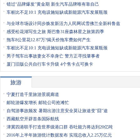
错过“品牌爆发”黄金期 新生汽车品牌唯有靠自己
车桩比不足10:1 充电设施短缺成新能源汽车发展瓶颈
与全球市场设计同步焕发新活力人民网试雪佛兰全新科鲁兹
感受松花湖写生之旅 斯巴鲁31座森林星之旅第四季
拖车8公里花12.87万?揭天价拖车费如何产生
车桩比不足10:1 充电设施短缺成新能源汽车发展瓶颈
男子驾车出事故妻女不幸身亡 警方正寻找肇事者
厦门旧版公共自行车卡升级 4个售卡点可换卡
旅游
宁夏打造千里旅游景观廊道
邮轮游爆发增长 邮轮公司抢滩忙
自驾游事故频发 暑期出游注意安全莫让旅途变"囧"途
西藏航空开辟首条国际航线
津冀四港联手打造世界级港口群 吞吐能力将达到20亿吨
2016年上半年旅游统计数据发布 实现总收入2.25万亿元