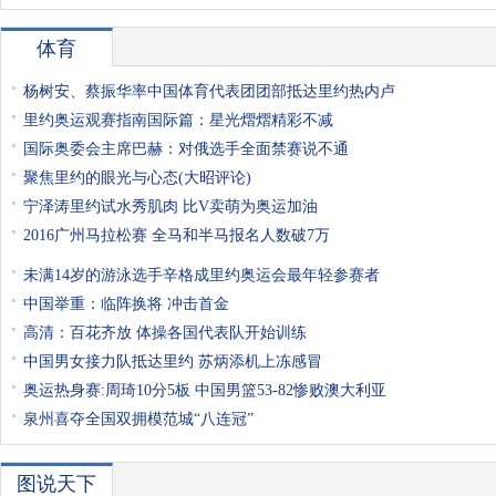
体育
杨树安、蔡振华率中国体育代表团团部抵达里约热内卢
里约奥运观赛指南国际篇：星光熠熠精彩不减
国际奥委会主席巴赫：对俄选手全面禁赛说不通
聚焦里约的眼光与心态(大昭评论)
宁泽涛里约试水秀肌肉 比V卖萌为奥运加油
2016广州马拉松赛 全马和半马报名人数破7万
未满14岁的游泳选手辛格成里约奥运会最年轻参赛者
中国举重：临阵换将 冲击首金
高清：百花齐放 体操各国代表队开始训练
中国男女接力队抵达里约 苏炳添机上冻感冒
奥运热身赛:周琦10分5板 中国男篮53-82惨败澳大利亚
泉州喜夺全国双拥模范城“八连冠”
图说天下