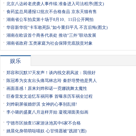
北京八达岭老虎袭人事件续:准备进入司法程序(图文)
食药监总局通报12批次不合格食品 京东天猫有售
湖南省公车拍卖第十场于8月10、11日公开网拍
华容新华垸“卡车敢死队”如今重归平凡 不言后悔(图文)
湖南在欧设首个商务代表处 推动“三外”联动发展
湖南省政府:五类家庭为社会保障兜底脱贫对象
娱乐
郑容和沉默37天发声！谈内线交易风波：我很好
陈冠希为女友出头痛骂林志玲 秦舒培赞他是男人
画面喜感！原来刘烨和诺一霓娜跳舞太魔性
巨春雷发文追忆车祸同事 首曝亲历车祸全过程
刘烨刷屏催婚舒淇 女神的心事别乱猜!
李小璐的盛夏八月这样开始 凝视湖面美似画
宁德市区抽查15家游泳池其中6家不合格
姚晨化身萌萌哒喵奴 心甘情愿被“践踏”(图)