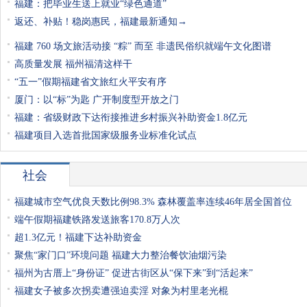
福建：把毕业生送上就业“绿色通道”
返还、补贴！稳岗惠民，福建最新通知→
福建 760 场文旅活动接 “粽” 而至 非遗民俗织就端午文化图谱
高质量发展 福州福清这样干
“五一”假期福建省文旅红火平安有序
厦门：以“标”为匙 广开制度型开放之门
福建：省级财政下达衔接推进乡村振兴补助资金1.8亿元
福建项目入选首批国家级服务业标准化试点
社会
福建城市空气优良天数比例98.3% 森林覆盖率连续46年居全国首位
端午假期福建铁路发送旅客170.8万人次
超1.3亿元！福建下达补助资金
聚焦“家门口”环境问题 福建大力整治餐饮油烟污染
福州为古厝上“身份证” 促进古街区从“保下来”到“活起来”
福建女子被多次拐卖遭强迫卖淫 对象为村里老光棍