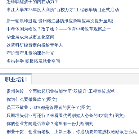
怎样唤醒孩子的内在动力？
浙江大学2025年度大商所“百校万才”工程教学项目正式启动
新一轮洪峰过境 贵州榕江县防汛应急响应再次提升至Ⅰ级
中考体测为啥改？改了啥？——体育中考改革观察之一
毕业展成为城市文化空间
这笔科研经费定向投给青年人
守护留守儿童的课外时光
多措并举 积极拓展就业空间
职业培训
贵州关岭：全面掀起职业技能学历“双提升”工程宣传热潮
你为什么要做爆款？(图文)
员工不敬业，80%都是管理者的责任？(图文)
只顾埋头创业可还行？来看看优秀创始人必备的8大能力(图文)
你的创业方向是否靠谱？这里有一份判断细则
创业干货：创业当老板、上新三板，你必须要知道股权激励该怎么玩