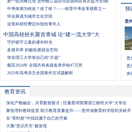
新一轮洪峰过境 贵州榕江县防汛应急响应再次提升至Ⅰ级
独
中考体测为啥改？改了啥？——体育中考改革观察之一
毕业展成为城市文化空间
贵
这笔科研经费定向投给青年人
中国高校校长聚首青城 论“建一流大学”大
守护留守儿童的课外时光
多措并举 积极拓展就业空间
华东理工大学有自己的“乒超”
贵
截至2024年 全国共有各级各类学校47万所
贵
2025年高考语文全国卷作文试题解析
央
教育资讯
深化产教融合，共育数智新才 | 巨量星球荣膺浙江财经大学“大学生
聚焦理科教研提质 助力教育质量提升——贵州省教育科学院到关岭开
在“零时差”中找回属于自己的节奏
大脑“意识开关”被发现