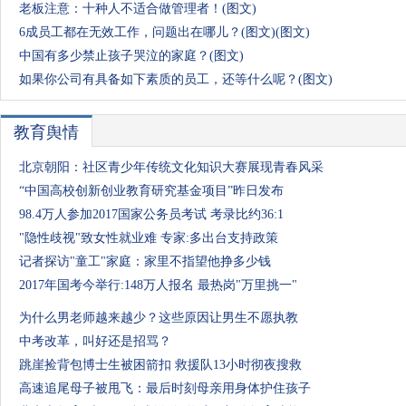
老板注意：十种人不适合做管理者！(图文)
6成员工都在无效工作，问题出在哪儿？(图文)(图文)
中国有多少禁止孩子哭泣的家庭？(图文)
如果你公司有具备如下素质的员工，还等什么呢？(图文)
教育舆情
北京朝阳：社区青少年传统文化知识大赛展现青春风采
“中国高校创新创业教育研究基金项目”昨日发布
98.4万人参加2017国家公务员考试 考录比约36:1
"隐性歧视"致女性就业难 专家:多出台支持政策
记者探访"童工"家庭：家里不指望他挣多少钱
2017年国考今举行:148万人报名 最热岗"万里挑一"
为什么男老师越来越少？这些原因让男生不愿执教
中考改革，叫好还是招骂？
跳崖捡背包博士生被困箭扣 救援队13小时彻夜搜救
高速追尾母子被甩飞：最后时刻母亲用身体护住孩子