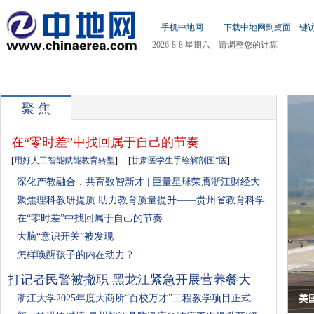
手机中地网
下载中地网到桌面一键
2026-8-8 星期六 请调整您的计算
机日期!
首页
新闻
社会
房产
汽车
财经
体育
娱
聚 焦
在“零时差”中找回属于自己的节奏
[
用好人工智能赋能教育转型
]
[
甘肃医学生手绘解剖图“医
]
深化产教融合，共育数智新才 | 巨量星球荣膺浙江财经大
聚焦理科教研提质 助力教育质量提升——贵州省教育科学
在“零时差”中找回属于自己的节奏
大脑“意识开关”被发现
怎样唤醒孩子的内在动力？
打记者民警被撤职 黑龙江紧急开展营养餐大
浙江大学2025年度大商所“百校万才”工程教学项目正式
美