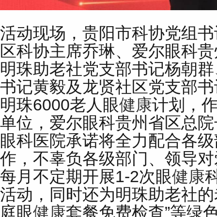
活动现场，贵阳市科协党组书
区科协主席乔琳、爱尔眼科贵
明珠助老社党支部书记杨朝群
书记黄毅及龙贤社区党支部书
明珠6000老人眼
健康
计划，
单位，爱尔眼科贵州省区总院
眼科医院承诺将全力配合各级
作，不辜负各级部门、领导对
每月不定期开展1-2次眼
健康
活动，同时还为明珠助老社的
庭眼
健康
套餐免费检查”等绿