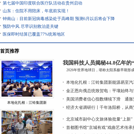
第七届中国印度联合医疗队活动在贵州启动
山东：住院不用陪床，年底前实现！
钟南山：目前新冠病毒感染处于高峰期 预测6月以后将会下降
预防中风 尽早识别救治是关键
医保即时结算已覆盖77%统筹地区
首页推荐
我国科技人员揭秘44.8亿年的
2026年世界地球日，堪称太阳系极早期形成的
本地化扎根：江铃集团新能源易至汽
金正恩向俄总统致贺电：平壤始终与
美国消费者信心指数继续下滑 通胀
本地化扎根：江铃集团新
经济大省调研行丨千年洛阳桥，从商
北京城市副中心文旅体验批量“上新”
首都图书馆“京城有戏”戏曲艺术传