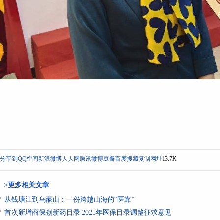
分享到
QQ空间
新浪微博
人人网
腾讯微博
豆瓣
百度搜藏
复制网址
13.7K
>更多相关文章
从钱塘江到乌蒙山：一份跨越山海的“医靠”
首次新增商保创新药目录 2025年医保目录调整征求意见