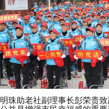
明珠助老社副理事长彭荣贵致