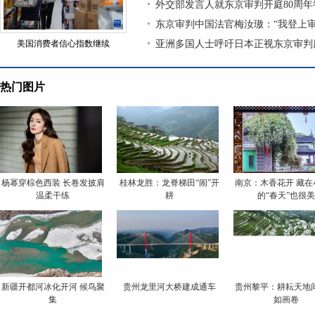
外交部发言人就东京审判开庭80周年
东京审判中国法官梅汝璈：“我登上
美国消费者信心指数继续
亚洲多国人士呼吁日本正视东京审判
热门图片
杨幂穿棕色西装 长卷发披肩
桂林龙胜：龙脊梯田“闹”开
南京：木香花开 藏在
温柔干练
耕
的“春天”也很美
新疆开都河冰化开河 候鸟聚
贵州龙里河大桥建成通车
贵州黎平：耕耘天地间
集
如画卷