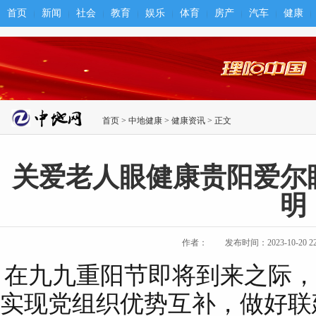
首页
新闻
社会
教育
娱乐
体育
房产
汽车
健康
首页
>
中地健康
>
健康资讯
> 正文
关爱老人眼健康贵阳爱尔
明
作者：
发布时间：2023-10-20 22:
在九九重阳节即将到来之际
实现党组织优势互补，做好联