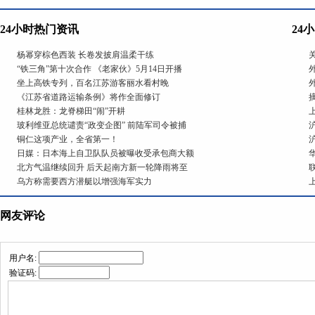
24小时热门资讯
24
杨幂穿棕色西装 长卷发披肩温柔干练
“铁三角”第十次合作 《老家伙》5月14日开播
坐上高铁专列，百名江苏游客丽水看村晚
《江苏省道路运输条例》将作全面修订
桂林龙胜：龙脊梯田“闹”开耕
玻利维亚总统谴责“政变企图” 前陆军司令被捕
铜仁这项产业，全省第一！
日媒：日本海上自卫队队员被曝收受承包商大额
北方气温继续回升 后天起南方新一轮降雨将至
乌方称需要西方潜艇以增强海军实力
网友评论
用户名:
验证码: