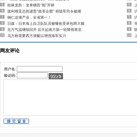
桂林龙胜：龙脊梯田“闹”开耕
玻利维亚总统谴责“政变企图” 前陆军司令被捕
铜仁这项产业，全省第一！
日媒：日本海上自卫队队员被曝收受承包商大额
北方气温继续回升 后天起南方新一轮降雨将至
乌方称需要西方潜艇以增强海军实力
网友评论
用户名:
验证码: