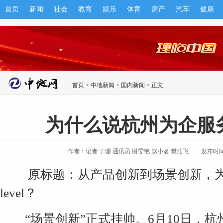
首页
新闻
社会
教育
娱乐
体育
房产
汽车
健康
首页
>
中地新闻
>
国内新闻
> 正文
为什么说杭州为企服务进入
作者：记者 丁珊 通讯员 谢雯艳 赵小茗 樊燕飞
发布时间：2
原标题：从产品创新到场景创新，为什
level？
“场景创新”正式挂帅。6月10日，杭