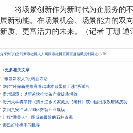
将场景创新作为新时代为企服务的不
展新动能。在场景机会、场景能力的双
新质、更富活力的未来。（记者 丁珊 通讯
分享到
QQ空间
新浪微博
人人网
腾讯微博
豆瓣
百度搜藏
复制网址
13.7K
>更多相关文章
“银发新农人”玩转新农活
网传“环保新规推高养鸡成本致蛋价上涨”系谣言
贵州湄潭：以新茶饮推动茶产业提质增效
贵州大学将举行《清水江乡民家藏文书考释》获中国出版政府奖庆功
贵阳贵安冲刺2200亿数智产业规模
川版“睡美人”！距成都最近的石林奇观
秦巴好物携手闯世界