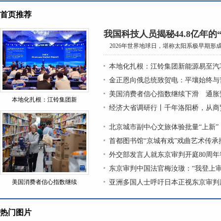
首页推荐
我国科技人员揭秘44.8亿年的
2026年世界地球日，堪称太阳系极早期形成的
本地化扎根：江铃集团新能源易至汽
金正恩向俄总统致贺电：平壤始终与
美国消费者信心指数继续下滑 通胀
本地化扎根：江铃集团新
经济大省调研行丨千年洛阳桥，从商
北京城市副中心文旅体验批量“上新”
首都图书馆“京城有戏”戏曲艺术传
外交部发言人就东京审判开庭80周年
东京审判中国法官梅汝璈：“我登上
美国消费者信心指数继续
亚洲多国人士呼吁日本正视东京审判
热门图片