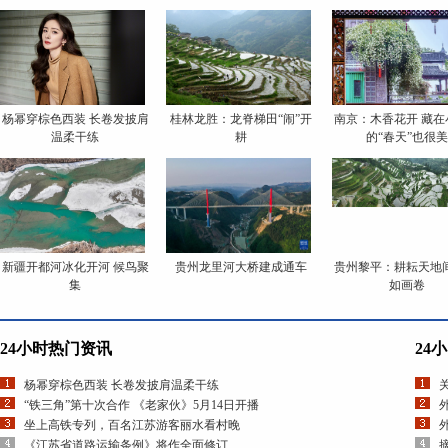
杨幂穿棕色西装 长卷发披肩
桂林龙胜：龙脊梯田“闹”开
南京：木香花开 藏在
温柔干练
耕
的“春天”也很美
新疆开都河冰化开河 候鸟聚
贵州龙里河大桥建成通车
贵州黎平：耕耘天地间
集
如画卷
24小时热门资讯
24
杨幂穿棕色西装 长卷发披肩温柔干练
“铁三角”第十次合作 《老家伙》5月14日开播
坐上高铁专列，百名江苏游客丽水看村晚
《江苏省道路运输条例》将作全面修订