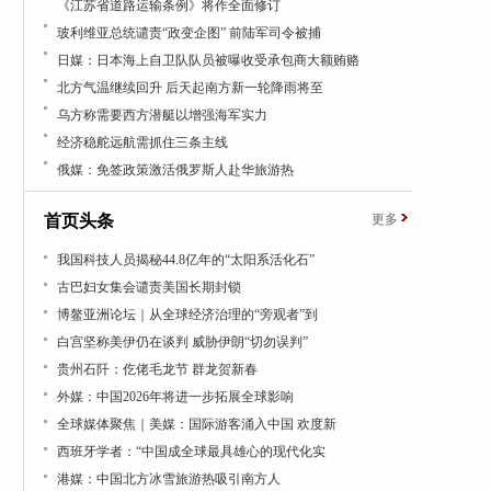
《江苏省道路运输条例》将作全面修订
玻利维亚总统谴责“政变企图” 前陆军司令被捕
日媒：日本海上自卫队队员被曝收受承包商大额贿赂
北方气温继续回升 后天起南方新一轮降雨将至
乌方称需要西方潜艇以增强海军实力
经济稳舵远航需抓住三条主线
俄媒：免签政策激活俄罗斯人赴华旅游热
首页头条
更多
我国科技人员揭秘44.8亿年的“太阳系活化石”
古巴妇女集会谴责美国长期封锁
博鳌亚洲论坛｜从全球经济治理的“旁观者”到
白宫坚称美伊仍在谈判 威胁伊朗“切勿误判”
贵州石阡：仡佬毛龙节 群龙贺新春
外媒：中国2026年将进一步拓展全球影响
全球媒体聚焦｜美媒：国际游客涌入中国 欢度新
西班牙学者：“中国成全球最具雄心的现代化实
港媒：中国北方冰雪旅游热吸引南方人