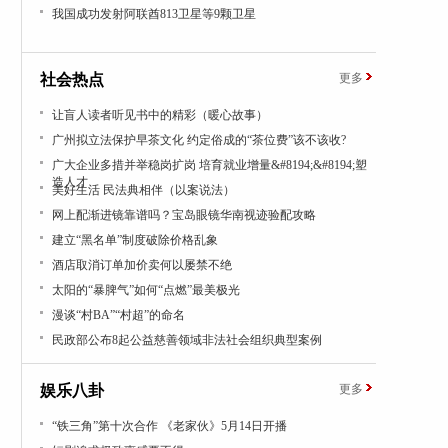
我国成功发射阿联酋813卫星等9颗卫星
社会热点
更多
让盲人读者听见书中的精彩（暖心故事）
广州拟立法保护早茶文化 约定俗成的“茶位费”该不该收?
广大企业多措并举稳岗扩岗 培育就业增量&#8194;&#8194;塑
造人才
美好生活 民法典相伴（以案说法）
网上配渐进镜靠谱吗？宝岛眼镜华南视迹验配攻略
建立“黑名单”制度破除价格乱象
酒店取消订单加价卖何以屡禁不绝
太阳的“暴脾气”如何“点燃”最美极光
漫谈“村BA”“村超”的命名
民政部公布8起公益慈善领域非法社会组织典型案例
娱乐八卦
更多
“铁三角”第十次合作 《老家伙》5月14日开播