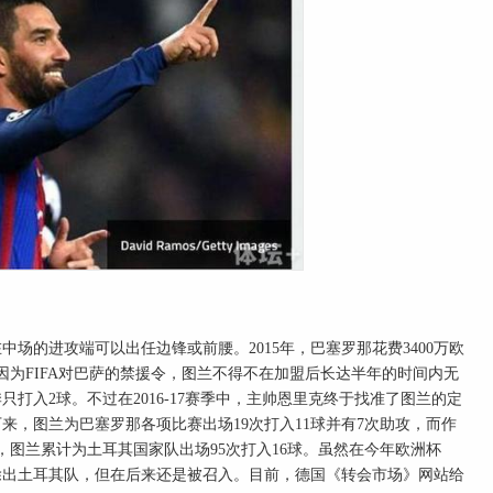
的进攻端可以出任边锋或前腰。2015年，巴塞罗那花费3400万欧
但因为FIFA对巴萨的禁援令，图兰不得不在加盟后长达半年的时间内无
打入2球。不过在2016-17赛季中，主帅恩里克终于找准了图兰的定
，图兰为巴塞罗那各项比赛出场19次打入11球并有7次助攻，而作
图兰累计为土耳其国家队出场95次打入16球。虽然在今年欧洲杯
除出土耳其队，但在后来还是被召入。目前，德国《转会市场》网站给