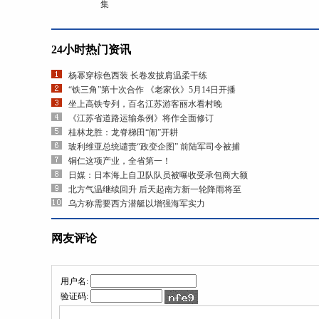
集
24小时热门资讯
杨幂穿棕色西装 长卷发披肩温柔干练
“铁三角”第十次合作 《老家伙》5月14日开播
坐上高铁专列，百名江苏游客丽水看村晚
《江苏省道路运输条例》将作全面修订
桂林龙胜：龙脊梯田“闹”开耕
玻利维亚总统谴责“政变企图” 前陆军司令被捕
铜仁这项产业，全省第一！
日媒：日本海上自卫队队员被曝收受承包商大额
北方气温继续回升 后天起南方新一轮降雨将至
乌方称需要西方潜艇以增强海军实力
网友评论
用户名:
验证码: