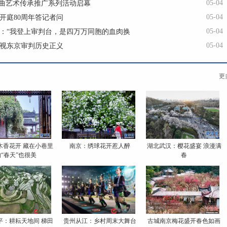
05-04
戏曲艺术传承推广系列活动启幕
05-04
开庭80周年答记者问
05-04
：“我登上审判台，是四万万同胞的血肉换
05-04
视东京审判历史正义
更
木香花开 藏在小巷里
南京：绣球花开惹人醉
湖北武汉：樱花盛宴 浪漫满
的“春天”也很美
春
平：耕耘天地间 梯田
贵州从江：乡村周末大舞台
古城南京梅花盛开春色如画