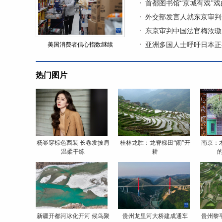
首都图书馆“京城有戏”
外交部发言人就东京审判
东京审判中国法官梅汝璈
美国消费者信心指数继续
亚洲多国人士呼吁日本正
热门图片
杨幂穿棕色西装 长卷发披肩
桂林龙胜：龙脊梯田“闹”开
南京：
温柔干练
耕
新疆开都河冰化开河 候鸟聚
贵州龙里河大桥建成通车
贵州黎