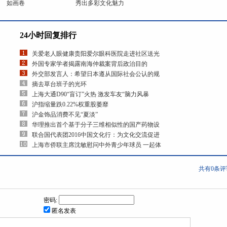
如画卷
秀出多彩文化魅力
24小时回复排行
关爱老人眼健康贵阳爱尔眼科医院走进社区送光
外国专家学者揭露南海仲裁案背后政治目的
外交部发言人：希望日本遵从国际社会公认的规
摘去草台班子的光环
上海大通D90“盲订”火热 激发车友“脑力风暴
沪指缩量跌0.22%权重股萎靡
沪金饰品消费不见“夏淡”
华理推出首个基于分子三维相似性的国产药物设
联合国代表团2016中国文化行：为文化交流促进
上海市侨联主席沈敏慰问中外青少年球员 一起体
共有
0
条评
密码:
匿名发表