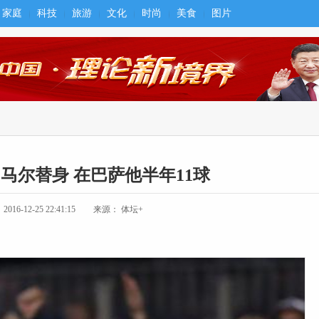
家庭
科技
旅游
文化
时尚
美食
图片
马尔替身 在巴萨他半年11球
6-12-25 22:41:15
来源： 体坛+