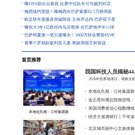
曝FIFA欲出台新政 比赛中仅队长可与裁判对话
梅西续约受阻！曝梅西向巴萨索要82.5万镑周薪
欧足联年度最具突破阵容:主帅齐达内 巴萨双子星
曝恒大3年1亿欧挖内马尔替身 在巴萨他半年11球
巴萨明夏第一笔引援曝光！3000万转会费签约5年
善事!C罗捐款叙利亚儿童 将缺席国王杯首战
首页推荐
我国科技人员揭秘44
2026年世界地球日，堪称太阳
本地化扎根：江铃集团新
金正恩向俄总统致贺电：
美国消费者信心指数继续
本地化扎根：江铃集团新
经济大省调研行丨千年洛
北京城市副中心文旅体验