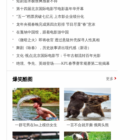
短剧追求极致爽感要不得
第十四届北京国际电影节电影嘉年华开幕
“五一”档票房破七亿元 上市影企业绩分化
龙年央视春晚完成第四次彩排 节目尽显“春”意浓
在戛纳中国馆，跟着电影游中国
《微暗之火》即将收官 透过悬疑外壳探寻人性真相
舞剧《咏春》，历史故事讲出现代感（新语）
文化·视点|北京国际电影节：千年古都流转百年光影
绝境、争先、英雄登场——KPL春季赛常规赛第二轮揭幕
爆笑酷图
更多
一群宅男在Ins上模仿女生
一言不合就开撕 俄两头熊