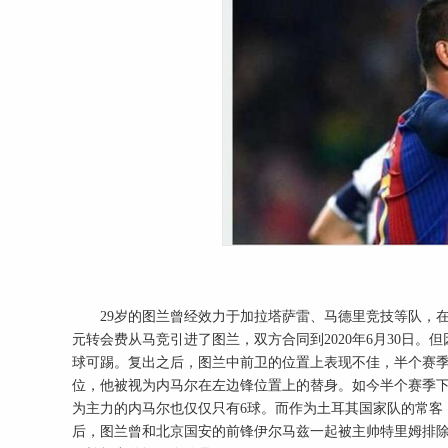
29岁的图兰曾经效力于加拉塔萨雷、马德里竞技等队，在中场
元转会费从马竞引进了图兰，双方合同到2020年6月30日。
球可踢。复出之后，图兰中前卫的位置上表现不佳，半个赛季只
位，他被视为内马尔在左边锋位置上的替身。如今半个赛季下来
为主力的内马尔也仅仅只有6球。而作为土耳其国家队的常客，
后，图兰曾和北京国安的前锋伊尔马兹一起被主帅特里姆排