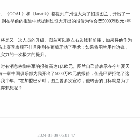
GOAL》和《fanatik》都提到广州恒大为了招揽图兰，开出了一
tesi》则在早前的报道中就提到过恒大开出的报价为转会费5000万欧元+年
将是又一次人员的升级。图兰可以踢左右边锋和前腰，如果将他作为
马上赛季表现不佳且刚刚在葡萄牙动了手术；如果将图兰用作边锋，
员实力的一次极大的提升。
有消息称御林军的报价高达1亿欧元。图兰自己曾表示在今年夏天
一家中国俱乐部为我开出了5000万欧元的报价，但是巴萨拒绝了这
我半年。”在加盟巴萨时，图兰曾多次宣称，他转会的目标就是为了
放弃梦想呢？
2024-01-09 06:01:47