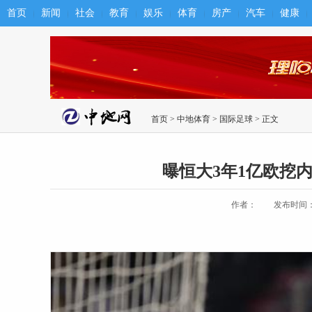
首页
新闻
社会
教育
娱乐
体育
房产
汽车
健康
首页
>
中地体育
>
国际足球
> 正文
曝恒大3年1亿欧挖内
作者：
发布时间：201