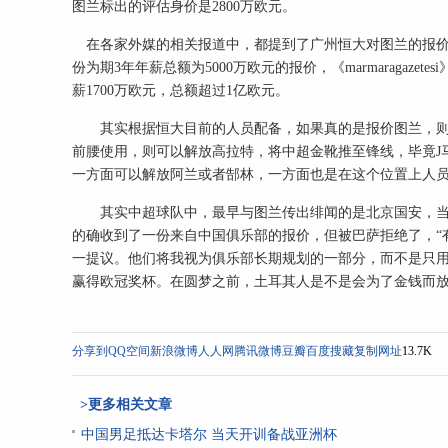
图兰标出的评估身价是2800万欧元。
在各家外媒的相关报道中，都提到了广州恒大对图兰的报价。《
份为期3年年薪总额为5000万欧元的报价，《marmaragaze
薪1700万欧元，总额超过1亿欧元。
其实根据恒大目前的人员配备，如果真的是报价图兰，则
前腰使用，则可以解放高拉特，将中超金靴推至锋线，毕竟J
一方面可以解放阿兰或者郜林，一方面也是在这个位置上人
其实中超球队中，最早与图兰传出绯闻的是北京国安，当时
的确收到了一份来自中国俱乐部的报价，但被巴萨拒绝了，“有
一提议。他们将我视为俱乐部长期规划的一部分，而不是只用
赢得欧冠奖杯。在圆梦之前，土耳其人是不是会为了金钱而
分享到
QQ空间
新浪微博
人人网
腾讯微博
豆瓣
百度搜藏
复制网址
13.7K
>更多相关文章
中国男足抵达卡塔尔 当天开训备战亚洲杯