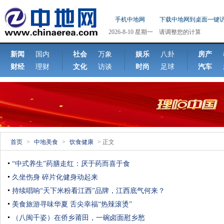
手机中地网
下载中地网到桌面一键
2026-8-10 星期一 请调整您的计算
机日期!
新闻
国内
社会
万象
娱乐
八卦
房产
财经
理财
文化
访谈
时尚
足球
汽车
首页
>
中地美食
>
饮食健康
> 正文
“中式养生”药膳走红：厌于药而喜于食
久坐伤身 碎片化健身动起来
持续唱响“天下米粉看江西”品牌，江西底气何来？
美食旅游寻味华夏 舌尖幸福“热辣滚烫”
（八闽千姿）在侨乡莆田，一碗卤面慰乡愁