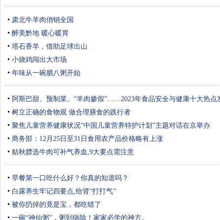
肃北牛羊肉俏销全国
醉美黔地 暖心暖胃
塔石香羊，借助足球出山
小烧鸡闯出大市场
年味从一碗腊八粥开始
阿斯巴甜、预制菜、“羊肉掺假”……2023年食品安全与健康十大热点
树立正确的食物观 做合理膳食的践行者
聚焦儿童营养健康状况“中国儿童营养特护计划”主题对话在京举办
商务部：12月25日至31日食用农产品价格略有上涨
贴秋膘选牛肉可补气养血,9大要点需注意
早餐第一口吃什么好？你真的知道吗？
白露养生牢记四要点,给肾“打打气”
被你扔掉的竟是宝，都吃错了
一碗“神仙粥”，粥到病除！家家必学的神方。