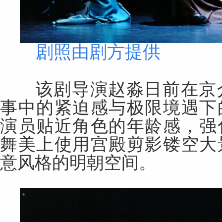
剧照由剧方提供
该剧导演赵淼日前在京介
事中的紧迫感与极限境遇下
演员贴近角色的年龄感，强
舞美上使用宫殿剪影镂空大
意风格的明朝空间。