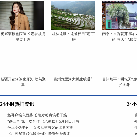
杨幂穿棕色西装 长卷发披肩
桂林龙胜：龙脊梯田“闹”开
南京：木香花开 藏在
温柔干练
耕
的“春天”也很美
新疆开都河冰化开河 候鸟聚
贵州龙里河大桥建成通车
贵州黎平：耕耘天地间
集
如画卷
24小时热门资讯
24
杨幂穿棕色西装 长卷发披肩温柔干练
“铁三角”第十次合作 《老家伙》5月14日开播
坐上高铁专列，百名江苏游客丽水看村晚
《江苏省道路运输条例》将作全面修订