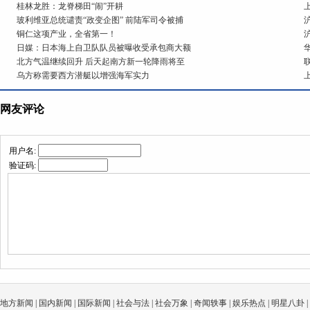
桂林龙胜：龙脊梯田“闹”开耕
玻利维亚总统谴责“政变企图” 前陆军司令被捕
铜仁这项产业，全省第一！
日媒：日本海上自卫队队员被曝收受承包商大额
北方气温继续回升 后天起南方新一轮降雨将至
乌方称需要西方潜艇以增强海军实力
网友评论
用户名:
验证码:
地方新闻
|
国内新闻
|
国际新闻
|
社会与法
|
社会万象
|
奇闻轶事
|
娱乐热点
|
明星八卦
|