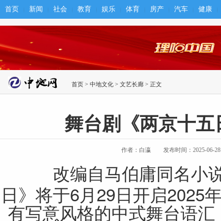
首页
新闻
社会
教育
娱乐
体育
房产
汽车
健康
首页
>
中地文化
>
文艺长廊
> 正文
舞台剧《两京十五
作者：白瀛
发布时间：2025-06-28 1
改编自马伯庸同名小说
日》将于6月29日开启202
有写意风格的中式舞台语汇