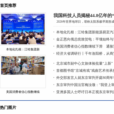
首页推荐
我国科技人员揭秘44.8亿年的
2026年世界地球日，堪称太阳系极早期形成的
本地化扎根：江铃集团新能源易至汽
金正恩向俄总统致贺电：平壤始终与
美国消费者信心指数继续下滑 通胀
本地化扎根：江铃集团新
经济大省调研行丨千年洛阳桥，从商
北京城市副中心文旅体验批量“上新”
首都图书馆“京城有戏”戏曲艺术传
外交部发言人就东京审判开庭80周年
东京审判中国法官梅汝璈：“我登上
美国消费者信心指数继续
亚洲多国人士呼吁日本正视东京审判
热门图片