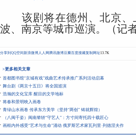
该剧将在德州、北京、上
波、南京等城市巡演。（记
分享到
QQ空间
新浪微博
人人网
腾讯微博
豆瓣
百度搜藏
复制网址
13.7K
>更多相关文章
首都图书馆“京城有戏”戏曲艺术传承推广系列活动启幕
舞台剧《两京十五日》将全国巡演
浩瀚的文化宝库 醒目的文学地标
将春和景明映入画卷
青绿山水画卷 传承东方美学（坚持“两创” 铸就辉煌）
（八闽千姿）闽南辇轿“守艺人”：方寸间寄托四十载匠心
画框内外感受“艺术与生命”涌动 俄罗斯艺术家瓦列里·列德涅夫作