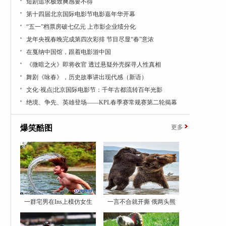
短剧追求极致爽感要不得
第十四届北京国际电影节电影嘉年华开幕
“五一”档票房破七亿元 上市影企业绩分化
龙年央视春晚完成第四次彩排 节目尽显“春”意浓
在戛纳中国馆，跟着电影游中国
《微暗之火》即将收官 透过悬疑外壳探寻人性真相
舞剧《咏春》，历史故事讲出现代感（新语）
文化·视点|北京国际电影节：千年古都流转百年光影
绝境、争先、英雄登场——KPL春季赛常规赛第二轮揭幕
爆笑酷图
更多
一群宅男在Ins上模仿女生
一言不合就开撕 俄两头熊