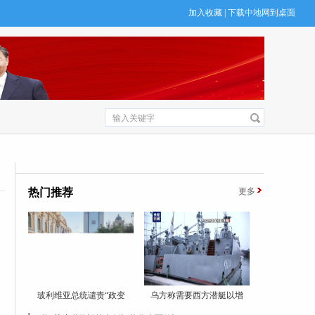
加入收藏
|
下载中地网到桌面
热门推荐
更多
玻利维亚总统谴责“政变
乌方称需要西方潜艇以增