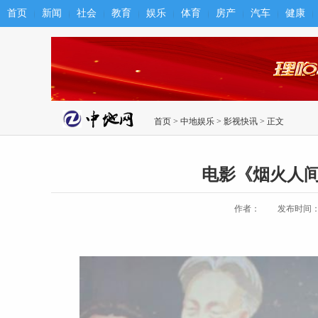
首页
新闻
社会
教育
娱乐
体育
房产
汽车
健康
首页
>
中地娱乐
>
影视快讯
> 正文
电影《烟火人
作者：
发布时间：202