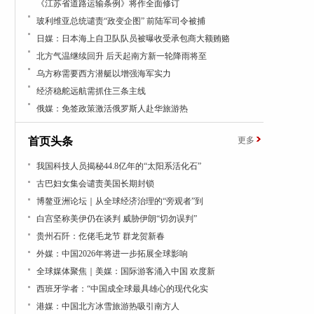
《江苏省道路运输条例》将作全面修订
玻利维亚总统谴责“政变企图” 前陆军司令被捕
日媒：日本海上自卫队队员被曝收受承包商大额贿赂
北方气温继续回升 后天起南方新一轮降雨将至
乌方称需要西方潜艇以增强海军实力
经济稳舵远航需抓住三条主线
俄媒：免签政策激活俄罗斯人赴华旅游热
首页头条
更多
我国科技人员揭秘44.8亿年的“太阳系活化石”
古巴妇女集会谴责美国长期封锁
博鳌亚洲论坛｜从全球经济治理的“旁观者”到
白宫坚称美伊仍在谈判 威胁伊朗“切勿误判”
贵州石阡：仡佬毛龙节 群龙贺新春
外媒：中国2026年将进一步拓展全球影响
全球媒体聚焦｜美媒：国际游客涌入中国 欢度新
西班牙学者：“中国成全球最具雄心的现代化实
港媒：中国北方冰雪旅游热吸引南方人