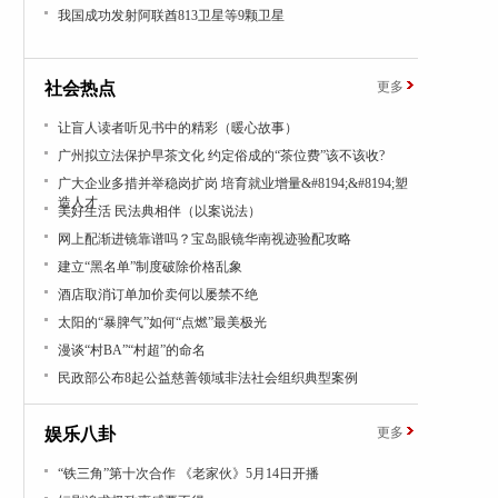
我国成功发射阿联酋813卫星等9颗卫星
社会热点
更多
让盲人读者听见书中的精彩（暖心故事）
广州拟立法保护早茶文化 约定俗成的“茶位费”该不该收?
广大企业多措并举稳岗扩岗 培育就业增量&#8194;&#8194;塑
造人才
美好生活 民法典相伴（以案说法）
网上配渐进镜靠谱吗？宝岛眼镜华南视迹验配攻略
建立“黑名单”制度破除价格乱象
酒店取消订单加价卖何以屡禁不绝
太阳的“暴脾气”如何“点燃”最美极光
漫谈“村BA”“村超”的命名
民政部公布8起公益慈善领域非法社会组织典型案例
娱乐八卦
更多
“铁三角”第十次合作 《老家伙》5月14日开播