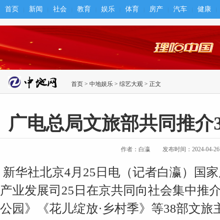
首页
新闻
社会
教育
娱乐
体育
房产
汽车
健康
首页
>
中地娱乐
>
综艺大观
> 正文
广电总局文旅部共同推介
作者：白瀛
发布时间：2024-04-26 1
新华社北京4月25日电（记者白瀛）国
产业发展司25日在京共同向社会集中推
公园》《花儿绽放·乡村季》等38部文