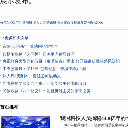
展示发布。
分享到
QQ空间
新浪微博
人人网
腾讯微博
豆瓣
百度搜藏
复制网址
13.7K
>更多相关文章
音综“三国杀”：算法围猎实力？
瓦格纳歌剧《女武神》在国家大剧院首演
央视总台大型文化节目《帛书传奇》播出 打开锦帛折藏的楚风汉韵
中央芭蕾舞团第15届“芭蕾创意工作坊”精彩上演
熟人局+无剧本，慢综艺何以动人
广电总局文旅部共同推介38部文旅主题电视节目
民族歌剧《八一起义》：彰显英雄主义的崇高之美
首页推荐
我国科技人员揭秘44.8亿年的
2026年世界地球日，堪称太阳系极早期形成的