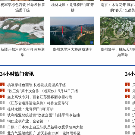
杨幂穿棕色西装 长卷发披肩
桂林龙胜：龙脊梯田“闹”开
南京：木香花开 藏在
温柔干练
耕
的“春天”也很美
新疆开都河冰化开河 候鸟聚
贵州龙里河大桥建成通车
贵州黎平：耕耘天地间
集
如画卷
24小时热门资讯
24
杨幂穿棕色西装 长卷发披肩温柔干练
“铁三角”第十次合作 《老家伙》5月14日开播
坐上高铁专列，百名江苏游客丽水看村晚
《江苏省道路运输条例》将作全面修订
桂林龙胜：龙脊梯田“闹”开耕
玻利维亚总统谴责“政变企图” 前陆军司令被捕
铜仁这项产业，全省第一！
日媒：日本海上自卫队队员被曝收受承包商大额
北方气温继续回升 后天起南方新一轮降雨将至