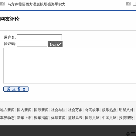
乌方称需要西方潜艇以增强海军实力
网友评论
用户名:
验证码:
地方新闻
|
国内新闻
|
国际新闻
|
社会与法
|
社会万象
|
奇闻轶事
|
娱乐热点
|
明星八卦
|
车界动态
|
新车上市
|
购车指南
|
体坛要闻
|
篮球风云
|
国际足球
|
中国足球
|
投资理财
|
关于