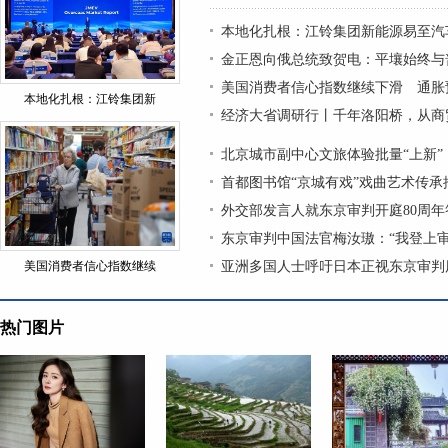
本地化扎根：江铃集团新能源易至汽
金正恩向俄总统致贺电：平壤始终与
美国消费者信心指数继续下滑 通胀
本地化扎根：江铃集团新
经济大省调研行丨千年洛阳桥，从商
北京城市副中心文旅体验批量“上新”
首都图书馆“京城有戏”戏曲艺术传
外交部发言人就东京审判开庭80周年
东京审判中国法官梅汝璈：“我登上
美国消费者信心指数继续
亚洲多国人士呼吁日本正视东京审判
热门图片