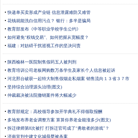
快递单买卖形成产业链 信息泄露难防又难管
花钱就能洗白信用污点？ 银行：多半是骗局
教育部发布《中等职业学校学生公约》
如何避免“权钱交易”、如何把握从宽幅度？
福建：对妨碍干扰巡视工作的坚决问责
陕西榆林一医院制售假药五人被判刑
教育培训公司老板网购数万条学生及家长个人信息被起诉
河北邢台破获一起特大制售假烟走私烟案 销售流向１３省３７市
坚持综合治理源头治理(图文)
仲裁裁决被法院撤销案件将大幅减少
教育部规定：高校领导参加开学典礼不得领取报酬
多地发布养老金调整方案 算算你养老金能涨多少(图文)
拆迁律师第8次被打 打拆迁官司成了“勇敢者的游戏”？
济南宣判中建文化城母婴被杀案