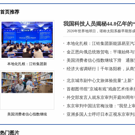
首页推荐
我国科技人员揭秘44.8亿年的
2026年世界地球日，堪称太阳系极早期形成的
本地化扎根：江铃集团新能源易至汽
金正恩向俄总统致贺电：平壤始终与
美国消费者信心指数继续下滑 通胀
本地化扎根：江铃集团新
经济大省调研行丨千年洛阳桥，从商
北京城市副中心文旅体验批量“上新”
首都图书馆“京城有戏”戏曲艺术传
外交部发言人就东京审判开庭80周年
东京审判中国法官梅汝璈：“我登上
美国消费者信心指数继续
亚洲多国人士呼吁日本正视东京审判
热门图片