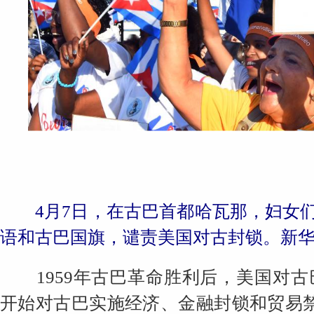
4月7日，在古巴首都哈瓦那，妇女们
语和古巴国旗，谴责美国对古封锁。
新华
1959年古巴革命胜利后，美国对古巴
开始对古巴实施经济、金融封锁和贸易禁