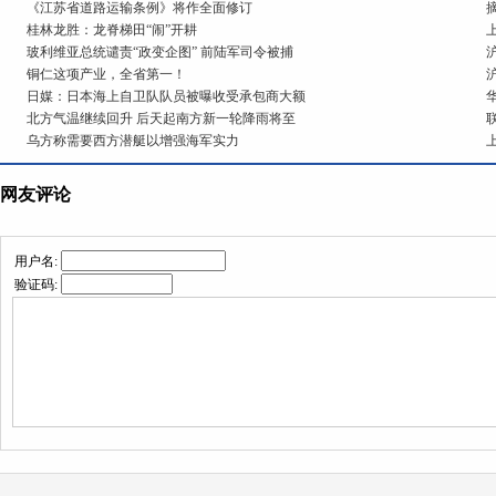
《江苏省道路运输条例》将作全面修订
桂林龙胜：龙脊梯田“闹”开耕
玻利维亚总统谴责“政变企图” 前陆军司令被捕
铜仁这项产业，全省第一！
日媒：日本海上自卫队队员被曝收受承包商大额
北方气温继续回升 后天起南方新一轮降雨将至
乌方称需要西方潜艇以增强海军实力
网友评论
用户名:
验证码: