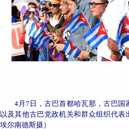
4月7日，古巴首都哈瓦那，古巴国家
以及其他古巴党政机关和群众组织代表
埃尔南德斯摄）