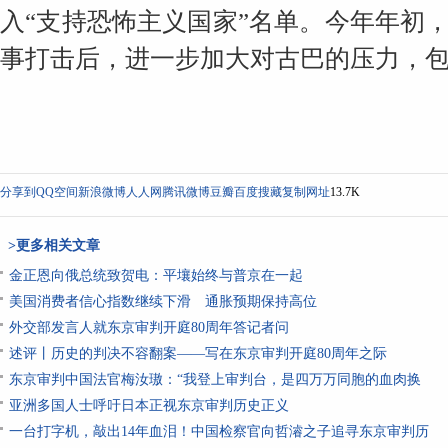
入“支持恐怖主义国家”名单。今年年初
事打击后，进一步加大对古巴的压力，
分享到
QQ空间
新浪微博
人人网
腾讯微博
豆瓣
百度搜藏
复制网址
13.7K
>更多相关文章
金正恩向俄总统致贺电：平壤始终与普京在一起
美国消费者信心指数继续下滑 通胀预期保持高位
外交部发言人就东京审判开庭80周年答记者问
述评丨历史的判决不容翻案——写在东京审判开庭80周年之际
东京审判中国法官梅汝璈：“我登上审判台，是四万万同胞的血肉换
亚洲多国人士呼吁日本正视东京审判历史正义
一台打字机，敲出14年血泪！中国检察官向哲濬之子追寻东京审判历