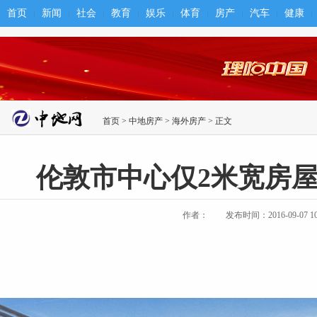
首页
新闻
社会
教育
娱乐
体育
房产
汽车
健康
首页
>
中地房产
>
海外房产
> 正文
伦敦市中心仅2米宽房屋竟
作者：
发布时间：2016-09-07 10: