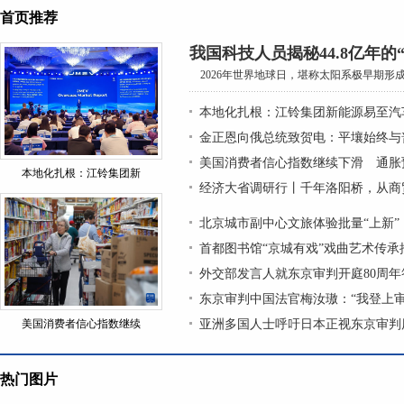
首页推荐
我国科技人员揭秘44.8亿年的
2026年世界地球日，堪称太阳系极早期形成的
本地化扎根：江铃集团新能源易至汽
金正恩向俄总统致贺电：平壤始终与
美国消费者信心指数继续下滑 通胀
本地化扎根：江铃集团新
经济大省调研行丨千年洛阳桥，从商
北京城市副中心文旅体验批量“上新”
首都图书馆“京城有戏”戏曲艺术传
外交部发言人就东京审判开庭80周年
东京审判中国法官梅汝璈：“我登上
美国消费者信心指数继续
亚洲多国人士呼吁日本正视东京审判
热门图片