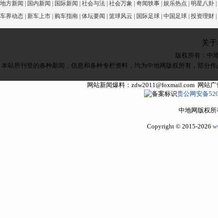
地方新闻
|
国内新闻
|
国际新闻
|
社会与法
|
社会万象
|
奇闻轶事
|
娱乐热点
|
明星八卦
|
车界动态
|
新车上市
|
购车指南
|
体坛要闻
|
篮球风云
|
国际足球
|
中国足球
|
投资理财
|
关于
版权所有：
中
本站所刊登的各种新闻，信息和各种专栏资料，均为中地网版权所有，部分作
网站新闻爆料：zdw2011@foxmail.com 网
贵公网安备5205
中地网版权所
Copyright © 2015-2026
w