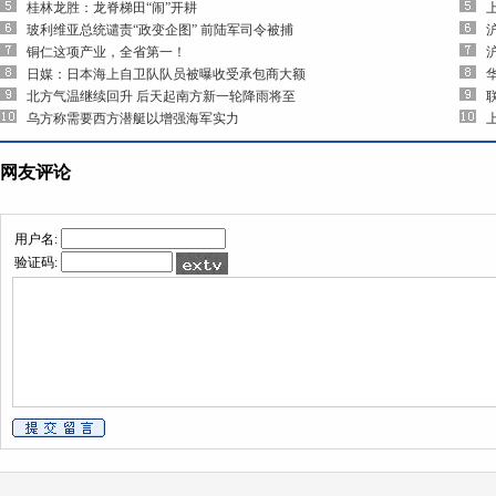
桂林龙胜：龙脊梯田“闹”开耕
玻利维亚总统谴责“政变企图” 前陆军司令被捕
铜仁这项产业，全省第一！
日媒：日本海上自卫队队员被曝收受承包商大额
北方气温继续回升 后天起南方新一轮降雨将至
乌方称需要西方潜艇以增强海军实力
网友评论
用户名:
验证码: