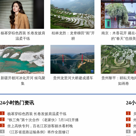
杨幂穿棕色西装 长卷发披肩
桂林龙胜：龙脊梯田“闹”开
南京：木香花开 藏在
温柔干练
耕
的“春天”也很美
新疆开都河冰化开河 候鸟聚
贵州龙里河大桥建成通车
贵州黎平：耕耘天地间
集
如画卷
24小时热门资讯
24
杨幂穿棕色西装 长卷发披肩温柔干练
“铁三角”第十次合作 《老家伙》5月14日开播
坐上高铁专列，百名江苏游客丽水看村晚
《江苏省道路运输条例》将作全面修订