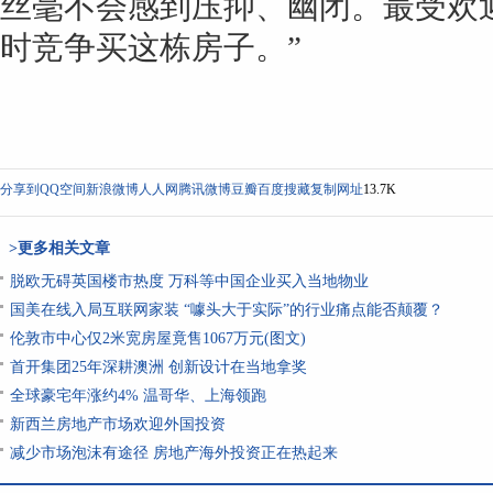
丝毫不会感到压抑、幽闭。最受欢迎
时竞争买这栋房子。”
分享到
QQ空间
新浪微博
人人网
腾讯微博
豆瓣
百度搜藏
复制网址
13.7K
>更多相关文章
脱欧无碍英国楼市热度 万科等中国企业买入当地物业
国美在线入局互联网家装 “噱头大于实际”的行业痛点能否颠覆？
伦敦市中心仅2米宽房屋竟售1067万元(图文)
首开集团25年深耕澳洲 创新设计在当地拿奖
全球豪宅年涨约4% 温哥华、上海领跑
新西兰房地产市场欢迎外国投资
减少市场泡沫有途径 房地产海外投资正在热起来