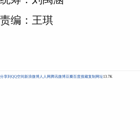
责编：王琪
分享到
QQ空间
新浪微博
人人网
腾讯微博
豆瓣
百度搜藏
复制网址
13.7K
>更多相关文章
不止惊艳！君佩×张艺兴把中国匠心带上戛纳红毯
湖南原创音乐人唐子：主张音乐应承载情感共鸣
粤语版《驴得水》：一场文化共融的戏剧实验
演员朱媛媛去世
吴宣仪：爱豆30岁
茅台文旅携超5万观众嗨翻「黄小西」T2音乐与艺术节
舞剧《咏春》，历史故事讲出现代感（新语）